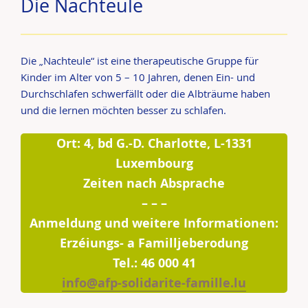
Die Nachteule
Die „Nachteule“ ist eine therapeutische Gruppe für
Kinder im Alter von 5 – 10 Jahren, denen Ein- und
Durchschlafen schwerfällt oder die Albträume haben
und die lernen möchten besser zu schlafen.
Ort: 4, bd G.-D. Charlotte, L-1331
Luxembourg
Zeiten nach Absprache
– – –
Anmeldung und weitere Informationen:
Erzéiungs- a Familljeberodung
Tel.: 46 000 41
info@afp-solidarite-famille.lu