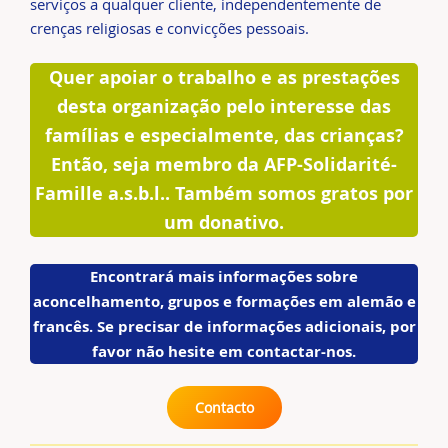
serviços a qualquer cliente, independentemente de
crenças religiosas e convicções pessoais.
Quer apoiar o trabalho e as prestações
desta organização pelo interesse das
famílias e especialmente, das crianças?
Então, seja membro da AFP-Solidarité-
Famille a.s.b.l.. Também somos gratos por
um donativo.
Encontrará mais informações sobre
aconcelhamento, grupos e formações em alemão e
francês. Se precisar de informações adicionais, por
favor não hesite em contactar-nos.
Contacto