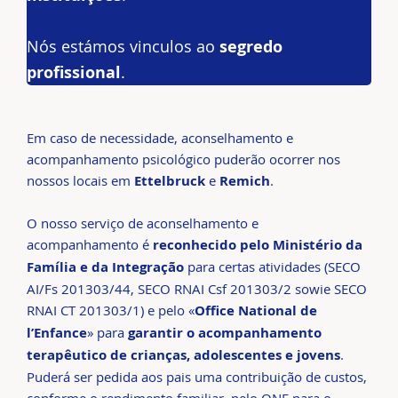
Nós estámos vinculos ao
segredo
profissional
.
Em caso de necessidade, aconselhamento e
acompanhamento psicológico puderão ocorrer nos
nossos locais em
Ettelbruck
e
Remich
.
O nosso serviço de aconselhamento e
acompanhamento é
reconhecido pelo Ministério da
Família e da Integração
para certas atividades (SECO
AI/Fs 201303/44, SECO RNAI Csf 201303/2 sowie SECO
RNAI CT 201303/1) e pelo «
Office National de
l’Enfance
» para
garantir o acompanhamento
terapêutico de crianças, adolescentes e jovens
.
Puderá ser pedida aos pais uma contribuição de custos,
conforme o rendimento familiar, pelo ONE para o