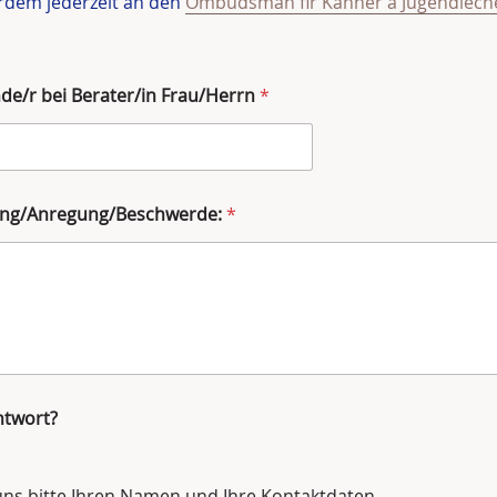
rdem jederzeit an den
Ombudsman fir Kanner a Jugendleche
nde/r bei Berater/in Frau/Herrn
*
ung/Anregung/Beschwerde:
*
ntwort?
 uns bitte Ihren Namen und Ihre Kontaktdaten.