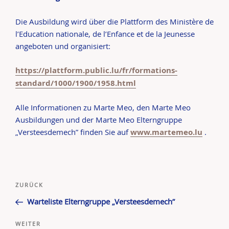
Die Ausbildung wird über die Plattform des Ministère de
l’Education nationale, de l’Enfance et de la Jeunesse
angeboten und organisiert:
https://plattform.public.lu/fr/formations-
standard/1000/1900/1958.html
Alle Informationen zu Marte Meo, den Marte Meo
Ausbildungen und der Marte Meo Elterngruppe
„Versteesdemech” finden Sie auf
www.martemeo.lu
.
Beitragsnavigation
Vorheriger
ZURÜCK
Beitrag
Warteliste Elterngruppe „Versteesdemech”
Nächster
WEITER