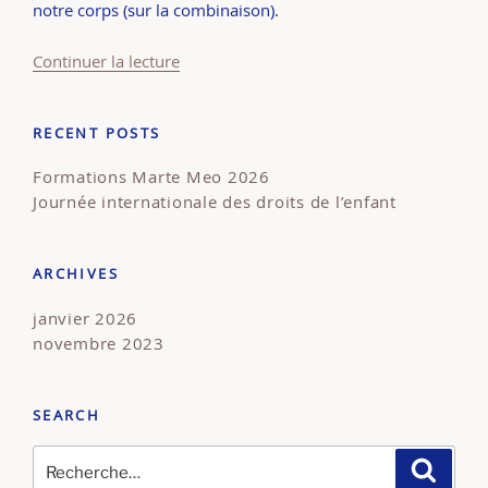
notre corps (sur la combinaison).
de
Continuer la lecture
« Journée
internationale
RECENT POSTS
des
droits
Formations Marte Meo 2026
de
Journée internationale des droits de l’enfant
l’enfant »
ARCHIVES
janvier 2026
novembre 2023
SEARCH
Recherche
Recher
pour