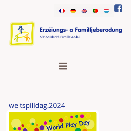
Saltar
para
o
conteúdo
weltspilldag.2024