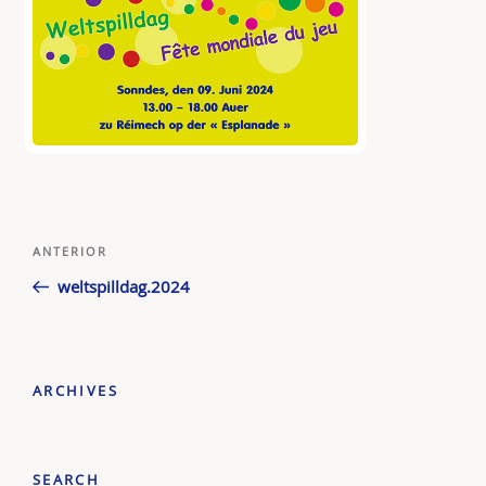
Navegação
Conteúdo
ANTERIOR
de
anterior
weltspilldag.2024
artigos
ARCHIVES
SEARCH